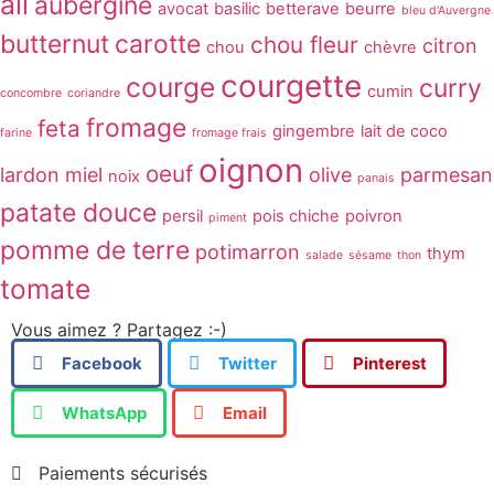
ail
aubergine
avocat
basilic
betterave
beurre
bleu d'Auvergne
butternut
carotte
chou fleur
citron
chou
chèvre
courgette
courge
curry
cumin
concombre
coriandre
fromage
feta
gingembre
lait de coco
farine
fromage frais
oignon
oeuf
lardon
miel
olive
parmesan
noix
panais
patate douce
persil
pois chiche
poivron
piment
pomme de terre
potimarron
thym
salade
sésame
thon
tomate
Vous aimez ? Partagez :-)
Facebook
Twitter
Pinterest
WhatsApp
Email
Paiements sécurisés