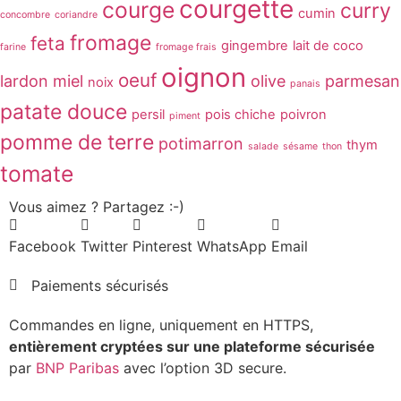
courgette
courge
curry
cumin
concombre
coriandre
fromage
feta
gingembre
lait de coco
farine
fromage frais
oignon
oeuf
lardon
miel
olive
parmesan
noix
panais
patate douce
persil
pois chiche
poivron
piment
pomme de terre
potimarron
thym
salade
sésame
thon
tomate
Vous aimez ? Partagez :-)
Facebook
Twitter
Pinterest
WhatsApp
Email
Paiements sécurisés
Commandes en ligne, uniquement en HTTPS,
entièrement cryptées sur une plateforme sécurisée
par
BNP Paribas
avec l’option 3D secure.