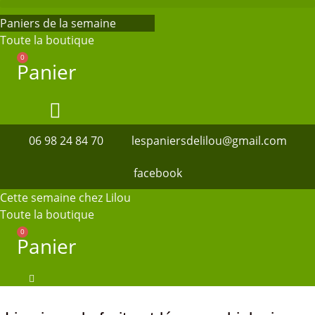
Aller
Paniers de la semaine
au
Toute la boutique
contenu
0
Panier
06 98 24 84 70
lespaniersdelilou@gmail.com
facebook
Cette semaine chez Lilou
Toute la boutique
0
Panier