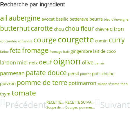
Recherche par ingrédient
ail
aubergine
avocat
basilic
betterave
beurre
bleu d'Auvergne
butternut
carotte
chou fleur
citron
chou
chèvre
courgette
courge
curry
cumin
concombre
coriandre
fromage
feta
gingembre
lait de coco
farine
fromage frais
oignon
oeuf
lardon
miel
olive
noix
panais
patate douce
parmesan
persil
pois chiche
piment
pomme de terre
potimarron
poivron
salade
sésame
thon
tomate
thym
Précédent
Suivant
RECETTE PRÉCÉDENTE
RECETTE SUIVANTE
Soupe de potimarron, patate douce, carotte et lait de coco
Courges, pommes de terre et panais rôtis