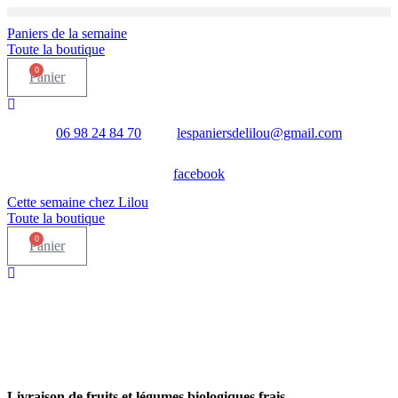
Aller
au
Paniers de la semaine
contenu
Toute la boutique
0
Panier
06 98 24 84 70
lespaniersdelilou@gmail.com
facebook
Cette semaine chez Lilou
Toute la boutique
0
Panier
Livraison de fruits et légumes biologiques frais