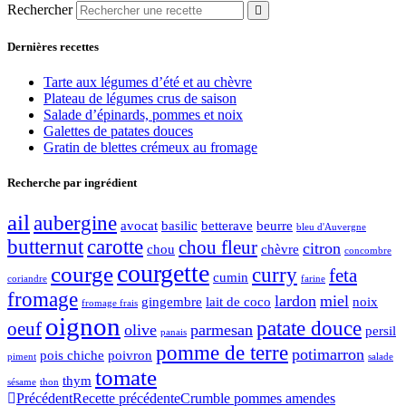
Rechercher
Dernières recettes
Tarte aux légumes d’été et au chèvre
Plateau de légumes crus de saison
Salade d’épinards, pommes et noix
Galettes de patates douces
Gratin de blettes crémeux au fromage
Recherche par ingrédient
ail
aubergine
avocat
basilic
betterave
beurre
bleu d'Auvergne
butternut
carotte
chou fleur
citron
chou
chèvre
concombre
courgette
courge
curry
feta
cumin
coriandre
farine
fromage
lardon
miel
gingembre
lait de coco
noix
fromage frais
oignon
patate douce
oeuf
olive
parmesan
persil
panais
pomme de terre
potimarron
pois chiche
poivron
piment
salade
tomate
thym
sésame
thon
Précédent
Recette précédente
Crumble pommes amendes