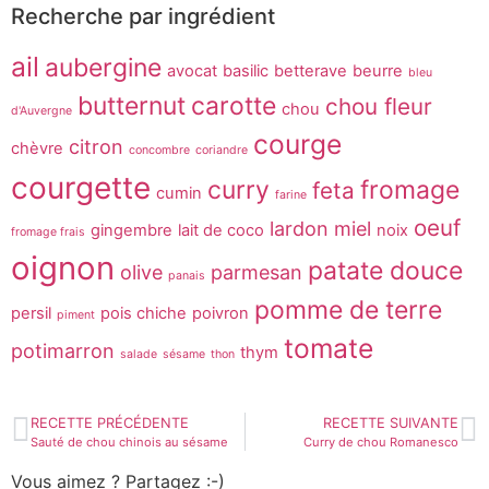
Recherche par ingrédient
ail
aubergine
avocat
basilic
betterave
beurre
bleu
butternut
carotte
chou fleur
chou
d'Auvergne
courge
citron
chèvre
concombre
coriandre
courgette
curry
fromage
feta
cumin
farine
oeuf
lardon
miel
gingembre
lait de coco
noix
fromage frais
oignon
patate douce
olive
parmesan
panais
pomme de terre
persil
pois chiche
poivron
piment
tomate
potimarron
thym
salade
sésame
thon
RECETTE PRÉCÉDENTE
RECETTE SUIVANTE
Sauté de chou chinois au sésame
Curry de chou Romanesco
Vous aimez ? Partagez :-)