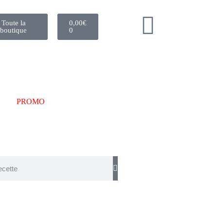
Toute la
0,00
€
boutique
0
PROMO