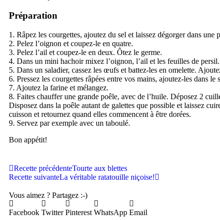
Préparation
1. Râpez les courgettes, ajoutez du sel et laissez dégorger dans une
2. Pelez l’oignon et coupez-le en quatre.
3. Pelez l’ail et coupez-le en deux. Ôtez le germe.
4. Dans un mini hachoir mixez l’oignon, l’ail et les feuilles de persil.
5. Dans un saladier, cassez les œufs et battez-les en omelette. Ajoutez
6. Pressez les courgettes râpées entre vos mains, ajoutez-les dans le 
7. Ajoutez la farine et mélangez.
8. Faites chauffer une grande poêle, avec de l’huile. Déposez 2 cuill
Disposez dans la poêle autant de galettes que possible et laissez cui
cuisson et retournez quand elles commencent à être dorées.
9. Servez par exemple avec un taboulé.
Bon appétit!
Recette précédente
Tourte aux blettes
Recette suivante
La véritable ratatouille niçoise!
Vous aimez ? Partagez :-)
Facebook
Twitter
Pinterest
WhatsApp
Email