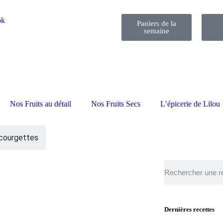
ok
Paniers de la
semaine
Nos Fruits au détail
Nos Fruits Secs
L’épicerie de Lilou
 courgettes
Dernières recettes