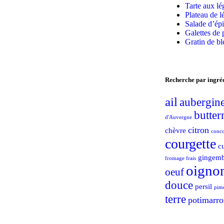
Tarte aux lé
Plateau de l
Salade d’ép
Galettes de 
Gratin de b
Recherche par ingré
ail
aubergin
butter
d'Auvergne
citron
chèvre
conc
courgette
c
gingem
fromage frais
oigno
oeuf
douce
persil
pim
terre
potimarro