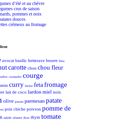
gumes d’été et au chèvre
égumes crus de saison
inards, pommes et noix
patates douces
lettes crémeux au fromage
dient
e
avocat
basilic
betterave
beurre
bleu
nut
carotte
chou fleur
chou
courge
ombre
coriandre
curry
fromage
feta
umin
farine
lardon
miel
bre
lait de coco
noix
n
patate
olive
parmesan
panais
pomme de
pois chiche
poivron
ent
tomate
n
thym
salade
sésame
thon