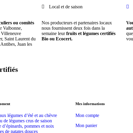
Local et de saison
culiers ou comités
Nos producteurs et partenaires locaux
Vou
r Valbonne,
nous fournissent deux fois dans la
aut
, Villeneuve
semaine leur
fruits et légumes certifiés
que
r, Saint Laurent du
Bio ou Ecocert.
vou
 Antibes, Juan les
tifiés
moment
Mes informations
 aux légumes d’été et au chèvre
Mon compte
au de légumes crus de saison
Mon panier
e d’épinards, pommes et noix
tes de patates douces