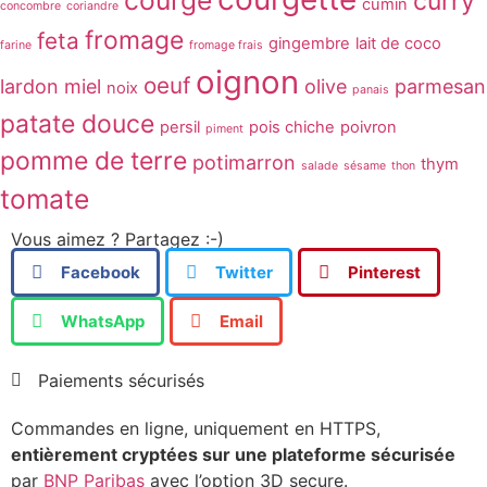
courge
curry
cumin
concombre
coriandre
fromage
feta
gingembre
lait de coco
farine
fromage frais
oignon
oeuf
lardon
miel
olive
parmesan
noix
panais
patate douce
persil
pois chiche
poivron
piment
pomme de terre
potimarron
thym
salade
sésame
thon
tomate
Vous aimez ? Partagez :-)
Facebook
Twitter
Pinterest
WhatsApp
Email
Paiements sécurisés
Commandes en ligne, uniquement en HTTPS,
entièrement cryptées sur une plateforme sécurisée
par
BNP Paribas
avec l’option 3D secure.