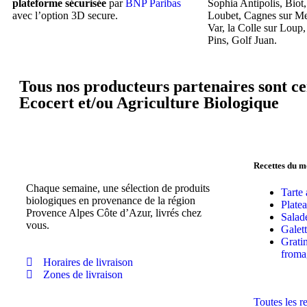
plateforme sécurisée
par
BNP Paribas
Sophia Antipolis, Biot
avec l’option 3D secure.
Loubet, Cagnes sur Me
Var, la Colle sur Loup,
Pins, Golf Juan.
Tous nos producteurs partenaires sont cer
Ecocert et/ou Agriculture Biologique
Recettes du 
Chaque semaine, une sélection de produits
Tarte
biologiques en provenance de la région
Plate
Provence Alpes Côte d’Azur, livrés chez
Salad
vous.
Galet
Grati
froma
Horaires de livraison
Zones de livraison
Toutes les r