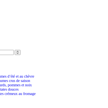
umes d’été et au chèvre
gumes crus de saison
ards, pommes et noix
atates douces
ttes crémeux au fromage