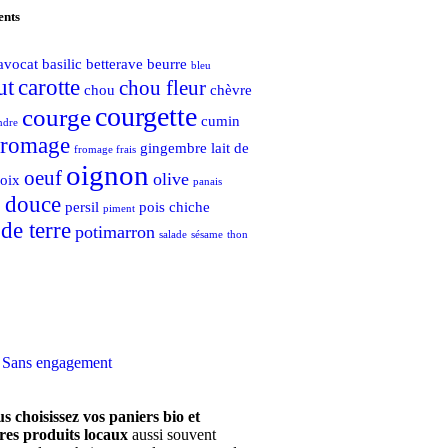
ents
avocat
basilic
betterave
beurre
bleu
ut
carotte
chou fleur
chou
chèvre
courgette
courge
cumin
ndre
fromage
gingembre
lait de
fromage frais
oignon
oeuf
olive
oix
panais
e douce
persil
pois chiche
piment
e terre
potimarron
salade
sésame
thon
Sans engagement
s choisissez vos paniers bio et
res produits locaux
aussi souvent