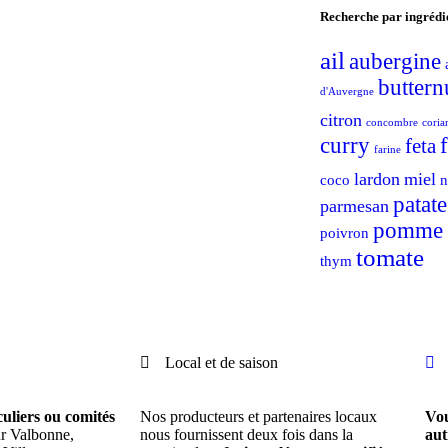
Recherche par ingrédi
ail
aubergine
buttern
d'Auvergne
citron
concombre
coria
curry
feta
farine
lardon
miel
coco
n
patat
parmesan
pomme d
poivron
tomate
thym
Local et de saison
culiers ou comités
Nos producteurs et partenaires locaux
Vou
r Valbonne,
nous fournissent deux fois dans la
aut