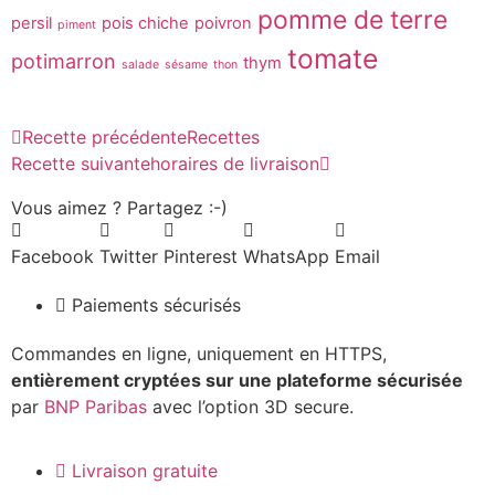
pomme de terre
persil
pois chiche
poivron
piment
tomate
potimarron
thym
salade
sésame
thon
Recette précédente
Recettes
Recette suivante
horaires de livraison
Vous aimez ? Partagez :-)
Facebook
Twitter
Pinterest
WhatsApp
Email
Paiements sécurisés
Commandes en ligne, uniquement en HTTPS,
entièrement cryptées sur une plateforme sécurisée
par
BNP Paribas
avec l’option 3D secure.
Livraison gratuite