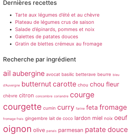
Dernières recettes
Tarte aux légumes d’été et au chèvre
Plateau de légumes crus de saison
Salade d’épinards, pommes et noix
Galettes de patates douces
Gratin de blettes crémeux au fromage
Recherche par ingrédient
ail
aubergine
avocat
basilic
betterave
beurre
bleu
butternut
carotte
chou fleur
chou
d'Auvergne
courge
citron
chèvre
concombre
coriandre
courgette
curry
fromage
feta
cumin
farine
oeuf
lardon
miel
gingembre
lait de coco
noix
fromage frais
oignon
patate douce
olive
parmesan
panais