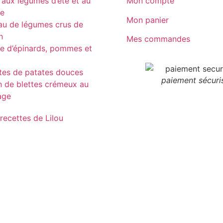
 aux légumes d’été et au
Mon compte
re
Mon panier
au de légumes crus de
n
Mes commandes
e d’épinards, pommes et
tes de patates douces
paiement sécuri
n de blettes crémeux au
age
 recettes de Lilou