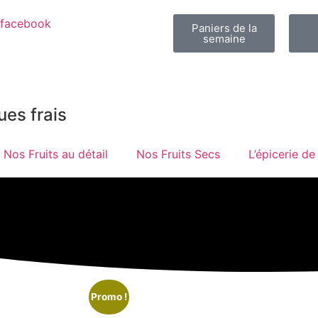
facebook
Paniers de la
semaine
ues frais
Nos Fruits au détail
Nos Fruits Secs
L’épicerie de
Promo !