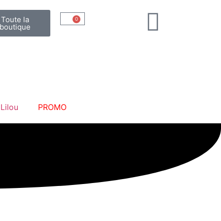
Toute la
0
boutique
 Lilou
PROMO