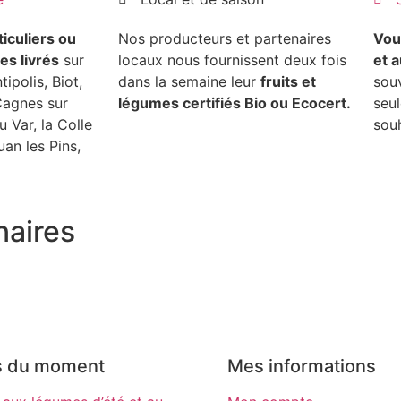
ticuliers ou
Nos producteurs et partenaires
Vou
es livrés
sur
locaux nous fournissent deux fois
et 
ipolis, Biot,
dans la semaine leur
fruits et
sou
Cagnes sur
légumes certifiés Bio ou Ecocert.
seu
u Var, la Colle
souh
uan les Pins,
naires
s du moment
Mes informations