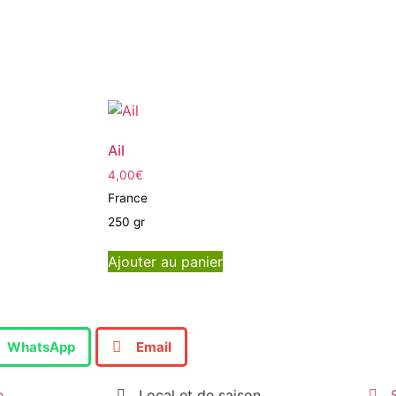
Ail
4,00
€
France
250 gr
Ajouter au panier
WhatsApp
Email
e
Local et de saison