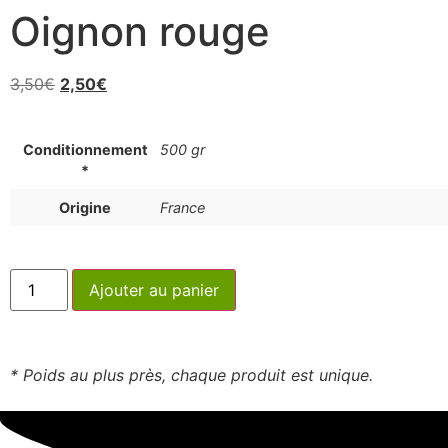
Oignon rouge
3,50
€
2,50
€
Conditionnement
500 gr
*
Origine
France
Ajouter au panier
* Poids au plus près, chaque produit est unique.