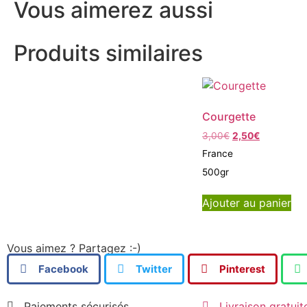
Vous aimerez aussi
Produits similaires
Courgette
3,00
€
2,50
€
France
500gr
Ajouter au panier
Vous aimez ? Partagez :-)
Facebook
Twitter
Pinterest
Paiements sécurisés
Livraison gratuit