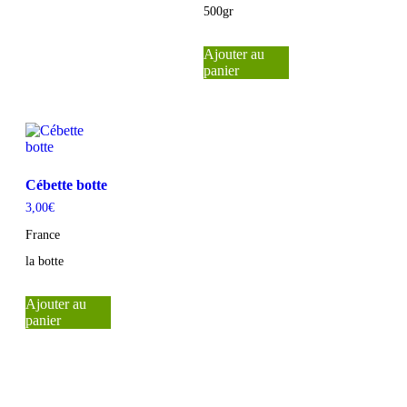
500gr
Ajouter au
panier
Cébette botte
3,00
€
France
la botte
Ajouter au
panier