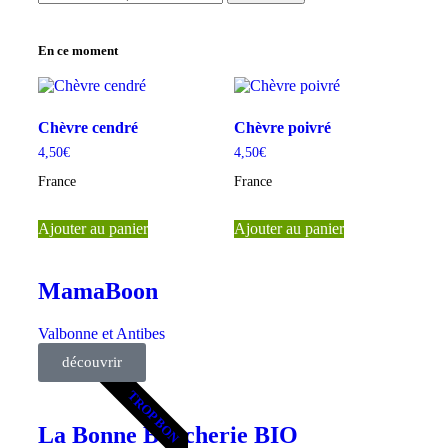
En ce moment
Chèvre cendré
Chèvre poivré
4,50
€
4,50
€
France
France
Ajouter au panier
Ajouter au panier
MamaBoon
Valbonne et Antibes
découvrir
TROP BON
La Bonne Boucherie BIO