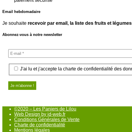
paiement sécurisé
Email hebdomadaire
Je souhaite
recevoir par email, la liste des fruits et légu
Abonnez-vous à notre newsletter
J'ai lu et j'accepte la charte de confidentialité des do
©2020 – Les Paniers de Lilou
Web Design by id-web.fr
Conditions Générales de Vente
Charte de confidentialité
Mentions légales