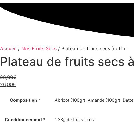
Accueil
/
Nos Fruits Secs
/ Plateau de fruits secs à offrir
Plateau de fruits secs à 
28,00
€
Le
26,00
€
prix
Le
initial
prix
Composition *
Abricot (100gr), Amande (100gr), Datte 
était :
actuel
28,00€.
est :
Conditionnement *
1,3Kg de fruits secs
26,00€.