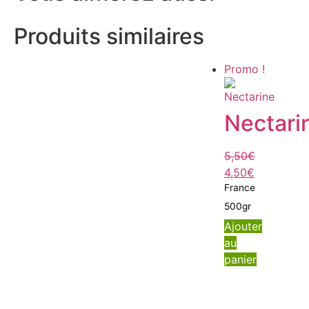
Produits similaires
Promo !
Nectari
5,50
€
4,50
€
France
500gr
Ajouter
au
panier