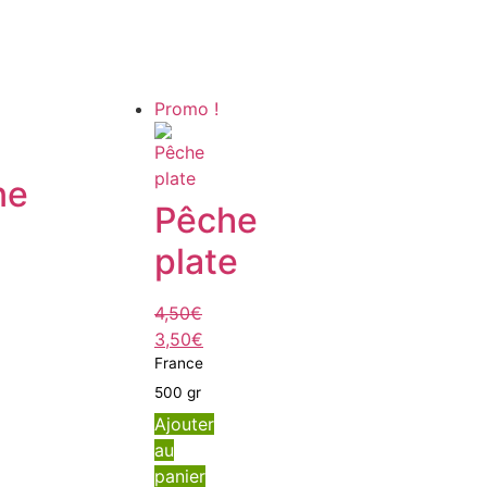
Promo !
ne
Pêche
plate
4,50
€
3,50
€
France
500 gr
Ajouter
au
panier