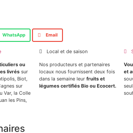
WhatsApp
Email
e
Local et de saison
ticuliers ou
Nos producteurs et partenaires
Vou
es livrés
sur
locaux nous fournissent deux fois
et 
ipolis, Biot,
dans la semaine leur
fruits et
sou
Cagnes sur
légumes certifiés Bio ou Ecocert.
seu
u Var, la Colle
souh
uan les Pins,
naires