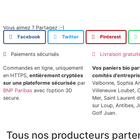
Vous aimez ? Partagez :-)
Facebook
Twitter
Pinterest
Paiements sécurisés
Livraison gratuit
Commandes en ligne, uniquement
Vos paniers bio par
en HTTPS,
entièrement cryptées
comités d’entrepris
sur une plateforme sécurisée
par
Valbonne, Sophia Ant
BNP Paribas
avec l’option 3D
Villeneuve Loubet, 
secure.
Mer, Saint Laurent d
sur Loup, Antibes, J
Golf Juan.
Tous nos producteurs parte