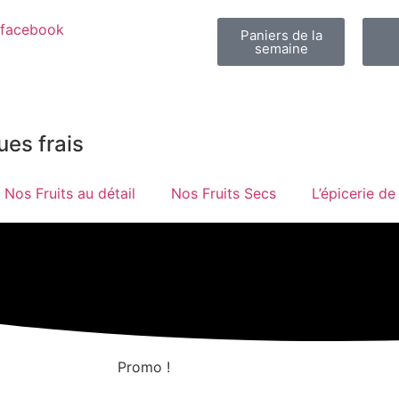
facebook
Paniers de la
semaine
ues frais
Nos Fruits au détail
Nos Fruits Secs
L’épicerie de
Promo !