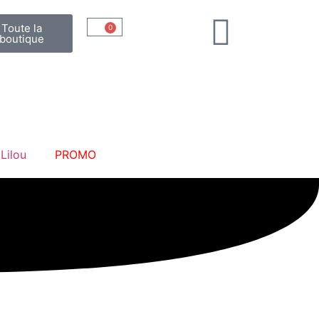
Toute la
0
boutique
 Lilou
PROMO