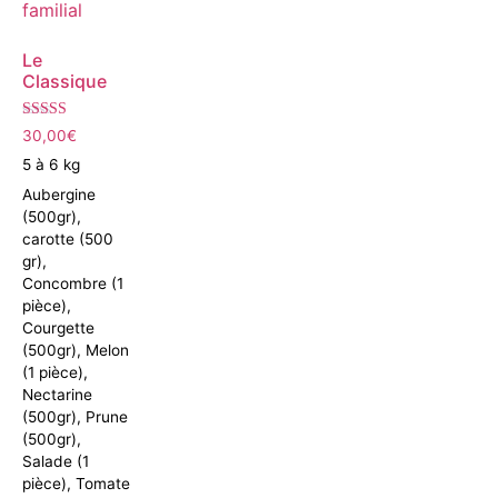
Le
Classique
Note
30,00
€
5.00
sur 5
5 à 6 kg
Aubergine
(500gr),
carotte (500
gr),
Concombre (1
pièce),
Courgette
(500gr), Melon
(1 pièce),
Nectarine
(500gr), Prune
(500gr),
Salade (1
pièce), Tomate