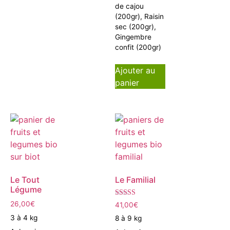
de cajou
(200gr), Raisin
sec (200gr),
Gingembre
confit (200gr)
Ajouter au
panier
Le Tout
Le Familial
Légume
Note
26,00
€
41,00
€
5.00
sur 5
3 à 4 kg
8 à 9 kg