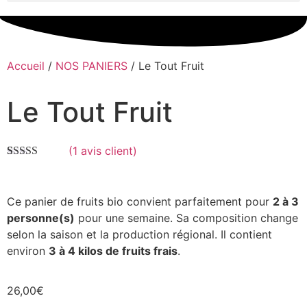
Accueil
/
NOS PANIERS
/ Le Tout Fruit
Le Tout Fruit
(
1
avis client)
Noté
1
5.00
sur
5 basé sur
notation
client
Ce panier de fruits bio convient parfaitement pour
2 à 3
personne(s)
pour une semaine. Sa composition change
selon la saison et la production régional. Il contient
environ
3 à 4 kilos de fruits frais
.
26,00
€