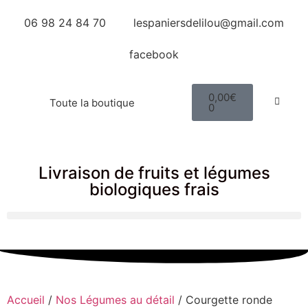
06 98 24 84 70
lespaniersdelilou@gmail.com
facebook
0,00
€
Toute la boutique
0
Livraison de fruits et légumes
biologiques frais
Accueil
/
Nos Légumes au détail
/ Courgette ronde