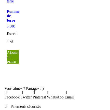
Pomme
de
terre
3,50
€
France
1 kg
Ajouter
au
panier
Vous aimez ? Partagez :-)
Facebook
Twitter
Pinterest
WhatsApp
Email
Paiements sécurisés