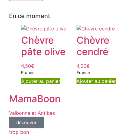
En ce moment
Chèvre
Chèvre
pâte olive
cendré
4,50
€
4,50
€
France
France
Ajouter au panier
Ajouter au panier
MamaBoon
Valbonne et Antibes
découvrir
trop bon